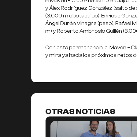
El Maven – Club Atletismo Badajoz c
y Álex Rodríguez González (salto de
(3.000 m obstáculos), Enrique Gonzál
Ángel Durán Vinagre (peso), Rafael M
m) y Roberto Ambrosio Guillén (3.00
Con esta permanencia, el Maven – C
y mira ya hacia los próximos retos de
OTRAS NOTICIAS