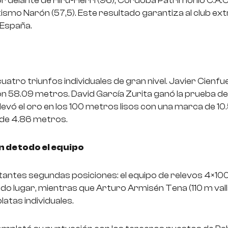
por delante de Hiru-Herri (96), Córdoba Patrimonio C.A.C.
etismo Narón (57,5). Este resultado garantiza al club 
 España.
uatro triunfos individuales de gran nivel. Javier Cienfue
con 58.09 metros. David García Zurita ganó la prueba d
vó el oro en los 100 metros lisos con una marca de 1
 de 4.86 metros.
n de todo el equipo
antes segundas posiciones: el equipo de relevos 4×100
ndo lugar, mientras que Arturo Armisén Tena (110 m val
platas individuales.