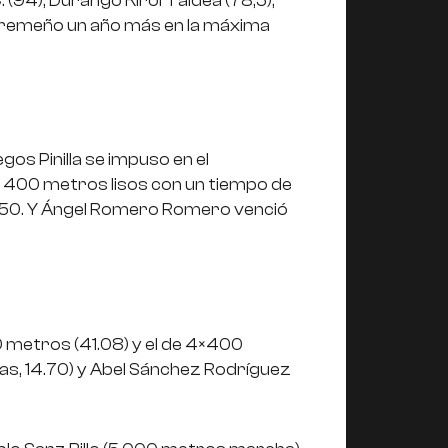
 (94), Durango Kirol Taldea (78,5),
extremeño un año más en la máxima
gos Pinilla se impuso en el
e 400 metros lisos con un tiempo de
0.50. Y Ángel Romero Romero venció
 metros (41.08) y el de 4×400
las, 14.70) y Abel Sánchez Rodríguez