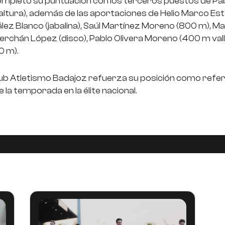
ompletó su puntuación con los terceros puestos de Pa
 altura), además de las aportaciones de Helio Marco E
ez Blanco (jabalina), Saúl Martínez Moreno (800 m), Ma
erchán López (disco), Pablo Olivera Moreno (400 m valla
0 m).
lub Atletismo Badajoz refuerza su posición como refe
 la temporada en la élite nacional.