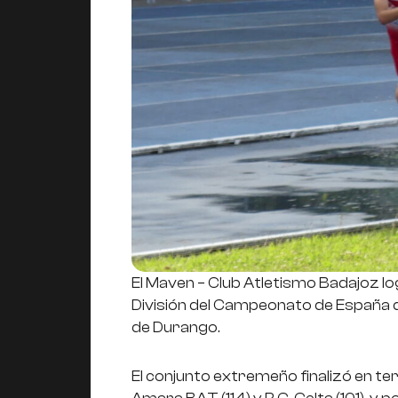
El Maven – Club Atletismo Badajoz lo
División del Campeonato de España de
de Durango.
El conjunto extremeño finalizó en te