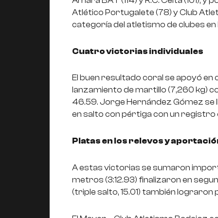
Amara BAT (114) y R.C. Celta (101), y 
Atlético Portugalete (78) y Club Atl
categoría del atletismo de clubes en
Cuatro victorias individuales
El buen resultado coral se apoyó en c
lanzamiento de martillo (7,260 kg) 
46.59. Jorge Hernández Gómez se lle
en salto con pértiga con un registro
Platas en los relevos y aportació
A estas victorias se sumaron import
metros (3:12.93) finalizaron en segu
(triple salto, 15.01) también lograron 