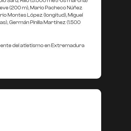
blo Sanz Rillo (5.000 metros marcha)
steve (200 m), Mario Pacheco Núñez
rio Montes López (longitud), Miguel
s), Germán Pinilla Martínez (1.500
rente del atletismo en Extremadura