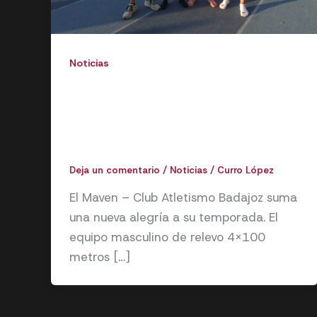
Noticias
El relevo 4×100 del Maven – Club
Atletismo Badajoz se clasifica
para el Campeonato de España
sub-23
Deja un comentario
/
Noticias
/
Curro López
El Maven – Club Atletismo Badajoz suma
una nueva alegría a su temporada. El
equipo masculino de relevo 4×100
metros […]