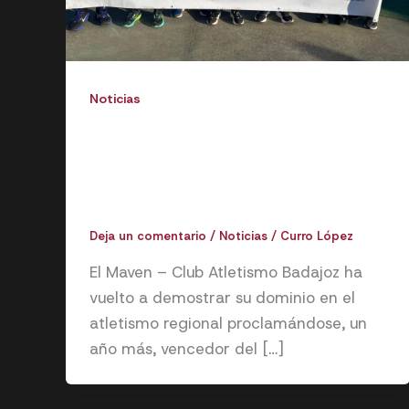
Noticias
Maven – Club Atletismo Badajoz,
campeón del medallero en el
Campeonato de Extremadura
Absoluto de Invierno 2026
Deja un comentario
/
Noticias
/
Curro López
El Maven – Club Atletismo Badajoz ha
vuelto a demostrar su dominio en el
atletismo regional proclamándose, un
año más, vencedor del […]