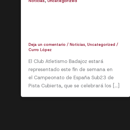
,
Noticias
Uncategorized
El Club Atletismo Badajoz,
presente en el Campeonato de
España Sub23 de Pista Cubierta
en Sabadell
Deja un comentario
/
Noticias
,
Uncategorized
/
Curro López
El Club Atletismo Badajoz estará
representado este fin de semana en
el Campeonato de España Sub23 de
Pista Cubierta, que se celebrará los […]